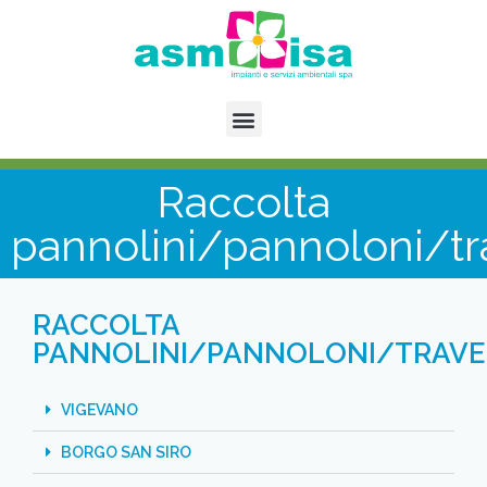
Raccolta
pannolini/pannoloni/tr
RACCOLTA
PANNOLINI/PANNOLONI/TRAVE
VIGEVANO
BORGO SAN SIRO