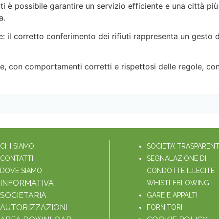
ti è possibile garantire un servizio efficiente e una città pi
a.
: il corretto conferimento dei rifiuti rappresenta un gesto d
e, con comportamenti corretti e rispettosi delle regole, con
CHI SIAMO
SOCIETA’ TRASPAREN
CONTATTI
SEGNALAZIONE DI
DOVE SIAMO
CONDOTTE ILLECITE
INFORMATIVA
WHISTLEBLOWING
SOCIETARIA
GARE E APPALTI
AUTORIZZAZIONI
FORNITORI