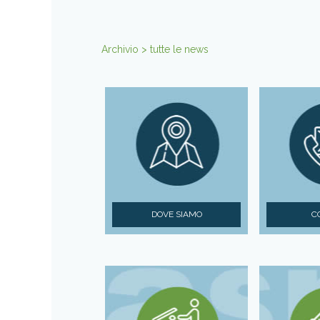
Archivio > tutte le news
DOVE SIAMO
C