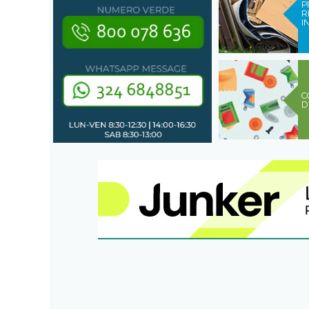
P
R
I
C
D