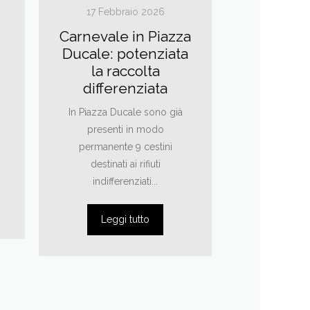
17 Febbraio 2026
16 Febb
Carnevale in Piazza
AVVISO 
Ducale: potenziata
ALL’INDI
la raccolta
DI
differenziata
COMP
DELL’
In Piazza Ducale sono già
AMMINI
presenti in modo
NELLA 
permanente 9 cestini
PARTECI
destinati ai rifiuti
ISA 
indifferenziati...
SOSTITU
DIMISS
Leggi tutto
LINK ALL
Leggi