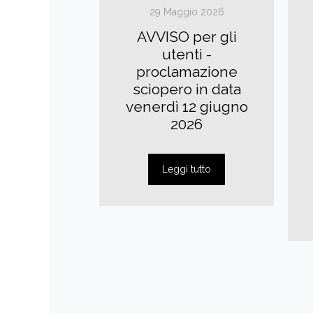
io 2026
29 Maggio 2026
per gli
AVVISO per gli
Via Cairoli
utenti -
o 24 al 37
proclamazione
sciopero in data
venerdì 12 giugno
2026
 tutto
Leggi tutto