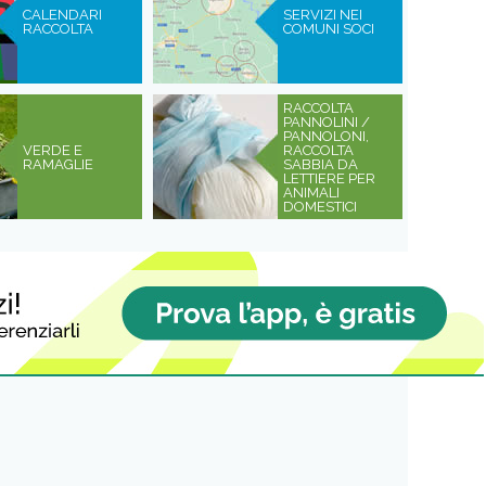
CALENDARI
SERVIZI NEI
RACCOLTA
COMUNI SOCI
RACCOLTA
PANNOLINI /
PANNOLONI,
VERDE E
RACCOLTA
RAMAGLIE
SABBIA DA
LETTIERE PER
ANIMALI
DOMESTICI